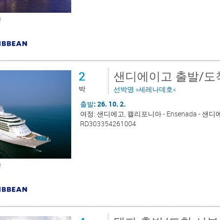
2
샌디에이고 출발/도
박
선박명 »세레나데호«
출발: 26. 10. 2.
여정: 샌디에고, 캘리포니아 - Ensenada - 
RD303354261004