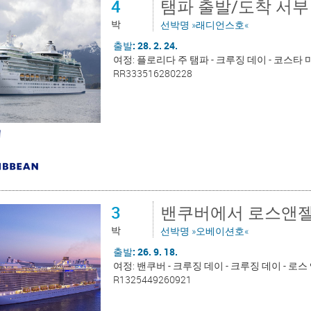
4
탬파 출발/도착 서부
박
선박명 »래디언스호«
출발: 28. 2. 24.
여정: 플로리다 주 탬파 - 크루징 데이 - 코스타 
RR333516280228
3
밴쿠버에서 로스앤젤
박
선박명 »오베이션호«
출발: 26. 9. 18.
여정: 밴쿠버 - 크루징 데이 - 크루징 데이 - 
R1325449260921