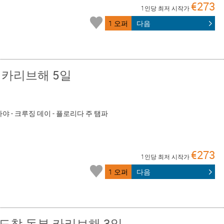
€273
1인당 최저 시작가
1 오퍼
다음
 카리브해 5일
마야 - 크루징 데이 - 플로리다 주 탬파
€273
1인당 최저 시작가
1 오퍼
다음
도착 동부 카리브해 3일