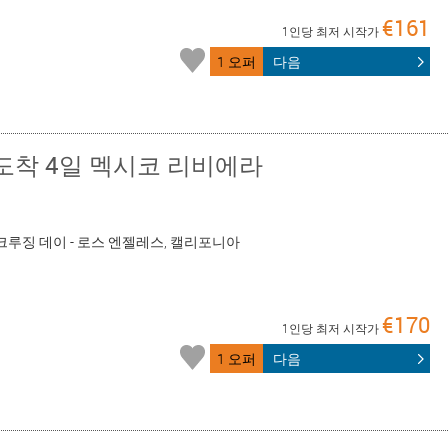
€161
1인당 최저 시작가
1 오퍼
다음
도착 4일 멕시코 리비에라
 - 크루징 데이 - 로스 엔젤레스, 캘리포니아
€170
1인당 최저 시작가
1 오퍼
다음