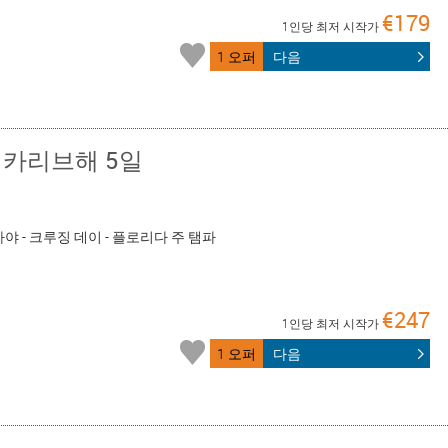
€179
1인당 최저 시작가
1 오퍼
다음
 카리브해 5일
마야 - 크루징 데이 - 플로리다 주 탬파
€247
1인당 최저 시작가
1 오퍼
다음