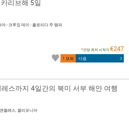
 카리브해 5일
마야 - 크루징 데이 - 플로리다 주 탬파
€247
1인당 최저 시작가
1 오퍼
다음
레스까지 4일간의 북미 서부 해안 여행
로스 엔젤레스, 캘리포니아