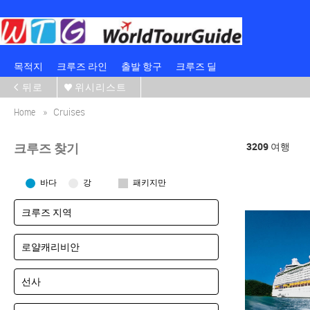
목적지
크루즈 라인
출발 항구
크루즈 딜
뒤로
위시리스트
Home
Cruises
크루즈 찾기
3209
여행
바다
강
패키지만