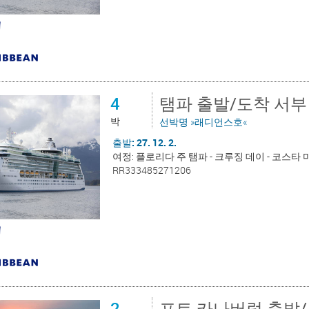
4
탬파 출발/도착 서부
박
선박명 »래디언스호«
출발: 27. 12. 2.
여정: 플로리다 주 탬파 - 크루징 데이 - 코스타 
RR333485271206
2
포트 카나버럴 출발/